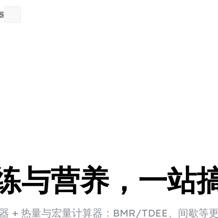
器
练与营养，一站
器 + 热量与宏量计算器：BMR/TDEE、间歇等