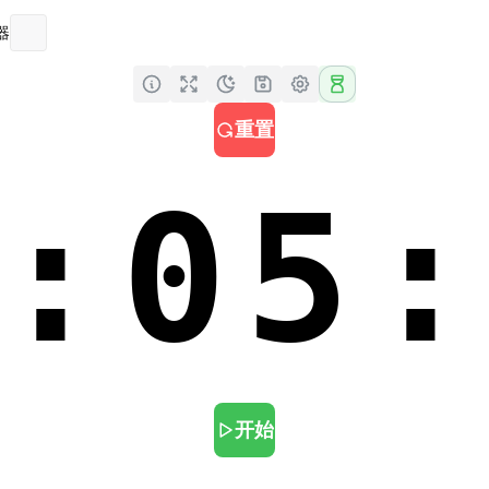
器
重置
:05
开始